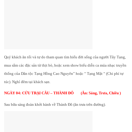
Quý khách ăn tối và tự do tham quan tìm hiểu đời sống của người Tây Tạng,
mua sắm các đặc sản từ thịt bò, hoặc xem show biểu diễn ca múa nhạc truyền
thống của Dân tộc Tạng Hồng Cao Nguyên” hoặc “ Tạng Mật “ (Chi phí tự
túc). Nghỉ đêm tại khách sạn.
NGÀY 04: CỬU TRẠI CÂU – THÀNH ĐÔ (Ăn: Sáng, Trưa, Chiều )
Sau bữa sáng đoàn khởi hành về Thành Đô (ăn trưa trên đường).