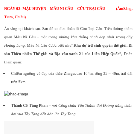
NGÀY 02: MẬU HUYỆN – MÂU NI CÂU – CỬU TRẠI CÂU (Ăn:Sáng,
Trưa, Chiều)
Ăn sáng tại khách sạn. Sau đó xe đưa đoàn đi Cửu Trại Câu. Trên đường thăm
quan
Mâu Ni Câu
–
một trong những khu thắng cảnh đẹp nhất trong dãy
Hoàng Long.
Mâu Ni Câu được biết như
“Khu dự trữ sinh quyển thế giới, Di
sản Thiên nhiên Thế giới và Địa cầu xanh 21 của Liên Hiệp Quốc”,
Đoàn
thăm quan:
Chiêm ngưỡng vẻ đẹp của
thác Zhaga,
cao 104m, rộng 35 – 40m, trải dài
trên 5km.
Thành Cổ Tùng Phan
–
nơi Công chùa Văn Thành đời Đường dừng chân
đợi vua Tây Tạng đến đón lên Tây Tạng