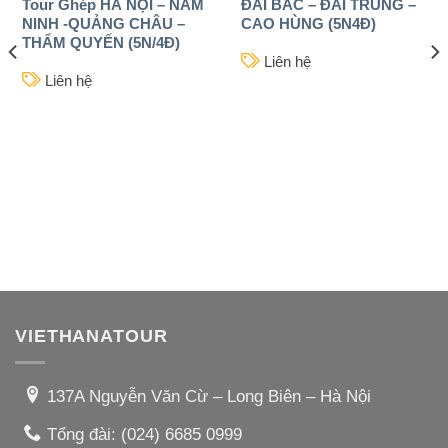
Tour Ghép HÀ NỘI – NAM
ĐÀI BẮC – ĐÀI TRUNG –
NINH -QUẢNG CHÂU –
CAO HÙNG (5N4Đ)
THẨM QUYẾN (5N/4Đ)
Liên hệ
Liên hệ
VIETHANATOUR
137A Nguyễn Văn Cừ – Long Biên – Hà Nội
Tổng đài:
(024) 6685 0999