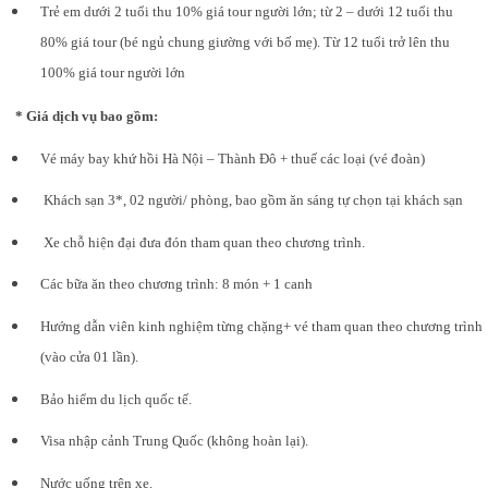
Trẻ em dưới 2 tuổi thu 10% giá tour người lớn; từ 2 – dưới 12 tuổi thu
80% giá tour (bé ngủ chung giường với bố mẹ). Từ 12 tuổi trở lên thu
100% giá tour người lớn
* Giá dịch vụ bao gồm:
Vé máy bay khứ hồi Hà Nội – Thành Đô + thuế các loại (vé đoàn)
Khách sạn 3*, 02 người/ phòng, bao gồm ăn sáng tự chọn tại khách sạn
Xe chỗ hiện đại đưa đón tham quan theo chương trình.
Các bữa ăn theo chương trình: 8 món + 1 canh
Hướng dẫn viên kinh nghiệm từng chặng+ vé tham quan theo chương trình
(vào cửa 01 lần).
Bảo hiểm du lịch quốc tế.
Visa nhập cảnh Trung Quốc (không hoàn lại).
Nước uống trên xe.