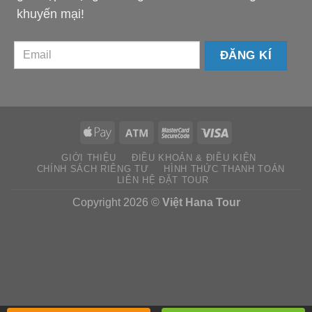
khuyến mại!
email-
km
GIỚI THIỆU
ĐIỀU KHOẢN & ĐIỀU KIỆN
CHÍNH SÁCH RIÊNG TƯ
HÌNH THỨC THANH TOÁN
LIÊN HỆ ĐẶT TOUR
Copyright 2026 ©
Việt Hana Tour