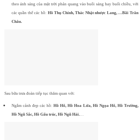
theo ánh sáng của mặt trời phản quang vào buổi sáng hay buổi chiều, với
các quần thể các hồ:
Hồ Thụ Chính, Thác Nhật nhược Lang, …Bãi Trân
Châu.
Sau bữa trưa đoàn tiếp tục thăm quan với:
Ngắm cảnh đẹp các hồ:
Hồ Hổ, Hồ Hoa Lửa, Hồ Ngọa Hổ, Hồ Trường,
Hồ Ngũ Sắc, Hồ Gấu trúc, Hồ Ngũ Hải.
…