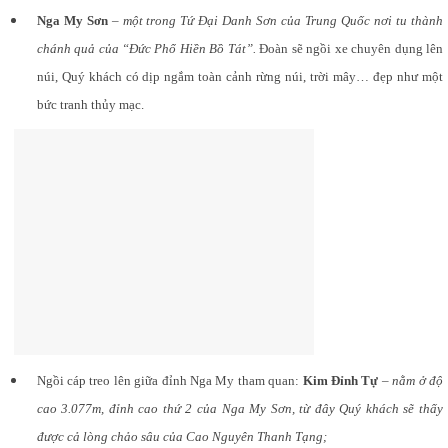
Nga My Sơn
–
một trong Tứ Đại Danh Sơn của Trung Quốc nơi tu thành
chánh quả của “Đức Phổ Hiền Bồ Tát”.
Đoàn sẽ ngồi xe chuyên dụng lên
núi, Quý khách có dịp ngắm toàn cảnh rừng núi, trời mây… đẹp như một
bức tranh thủy mạc.
Ngồi cáp treo lên giữa đỉnh Nga My tham quan:
Kim Đỉnh Tự
–
nằm ở độ
cao 3.077m, đỉnh cao thứ 2 của Nga My Sơn, từ đây Quý khách sẽ thấy
được cả lòng chảo sâu của Cao Nguyên Thanh Tạng;