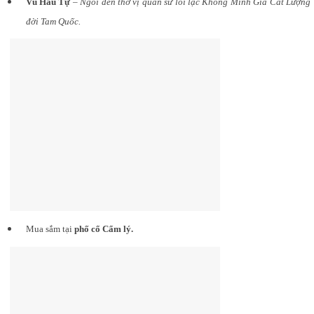
Vũ Hầu Tự
–
Ngôi đền thờ vị quân sư lỗi lạc Khổng Minh Gia Cát Lượng
đời Tam Quốc.
Mua sắm tại
phố cổ Cẩm lý.