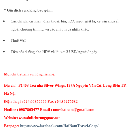
* Giá dịch vụ không bao gồm:
Các chi phí cá nhân: điện thoại, bia, nước ngọt, giặt là, xe vận chuyển
ngoài chương trình… và các chi phí cá nhân khác.
Thuế VAT
Tiền bồi dưỡng cho HDV và lái xe: 3 USD/ người/ ngày
Mọi chi tiết xin vui lòng liên hệ:
Địa chỉ : P1403 Toà nhà Silver Wings, 137A Nguyễn Văn Cừ, Long Biên TP.
Hà Nội
Điện thoại : 024.66850999 Fax : 04.39275632
Hotline : 0987865477 Email : tourshainam@gmail.com
Website: www.dulichtrungquoc.net
Fanpage:
https://www.facebook.com/HaiNamTravel.Corp/