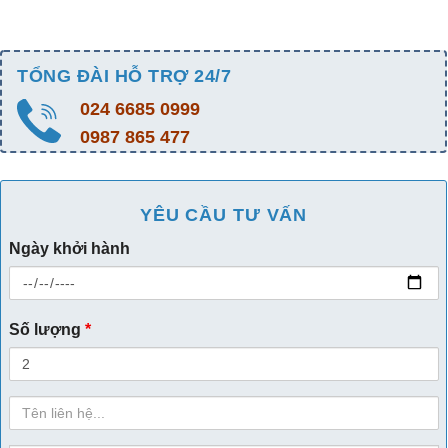
TỔNG ĐÀI HỖ TRỢ 24/7
024 6685 0999
0987 865 477
YÊU CẦU TƯ VẤN
Ngày khởi hành
Số lượng
*
Họ
Tên