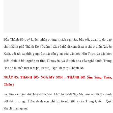
Đến Thành Đô quý khách nhận phòng khách sạn. Sau bữa tối, đoàn tự do dạo
chơi thành phố Thành Đô về đêm hoặc có thể đi xem đi xem show diễn Xuyên
Kịch, với tất cả những nghệ thuật dân gian của văn hóa Hán Thục, và đặc biệt
điển hình là bắt nguồn từ tỉnh Tứ xuyên, và là tinh hoa của nghệ thuật Trung
Hoa đó là biến mặt (chi phí tự túc). Nghỉ đêm tại Thành Đô.
NGÀY 05: THÀNH ĐÔ- NGA MY SƠN – THÀNH ĐÔ (Ăn: Sáng, Trưa,
Chiều )
Sau bữa sáng tại khách sạn đưa đoàn khởi hành đi Nga My Sơn. – một địa danh
nổi tiếng trong tứ đại danh sơn phật giáo nổi tiếng của Trung Quốc. Quý
khách tham quan: