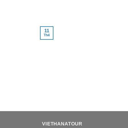
11
Th4
VIETHANATOUR