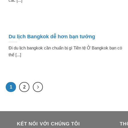
các [...]
Du lịch Bangkok dễ hơn bạn tưởng
Đi du lịch bangkok cần chuẩn bị gì Tiền tệ Ở Bangkok bạn có
thể [...]
1
2
KẾT NỐI VỚI CHÚNG TÔI
TH