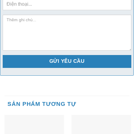
sdt
ghi-
chu
SẢN PHẨM TƯƠNG TỰ