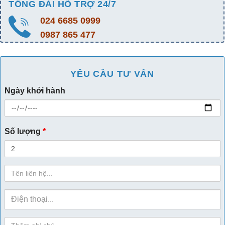
TỔNG ĐÀI HỖ TRỢ 24/7
024 6685 0999
0987 865 477
YÊU CẦU TƯ VẤN
Ngày khởi hành
Số lượng
*
Họ
Tên
sdt
ghi-