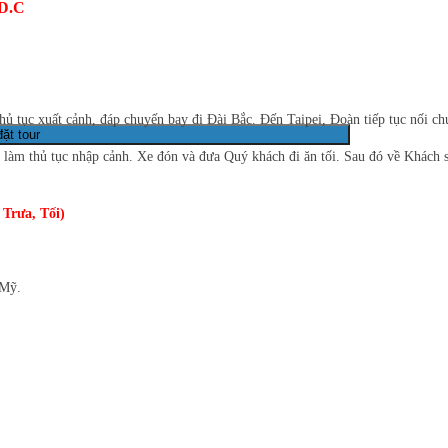
 D.C
hủ tục xuất cảnh, đáp chuyến bay đi Đài Bắc.
Đến Taipei, Đoàn tiếp tục nối c
làm thủ tục nhập cảnh.
Xe đón và đưa Quý khách đi ăn tối. Sau đó về Khách 
a, Tối)
Mỹ.