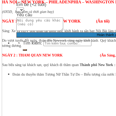
HÀ NỘI – NEW YORK – PHILADENPHIA – WASHINGTON
Em bé (<2 tuổi)
(6N5Đ, bao gồm cả thời gian bay)
Yêu cầu
NGÀY 1: HÀ NỘI – TAIPEI – NEW YORK (Ăn tối)
Sáng: Xe và HDV đón đoàn tại điểm hẹn, khởi hành ra sân bay Nội Bài làm t
Do vượt tuyến đổi ngày, đoàn đến Newyork cùng ngày khởi hành. Quý khách 
Tìm kiếm:
tương đương.
NGÀY 2 : THAM QUAN NEW YORK (Ăn Sáng, Trư
Sau bữa sáng tại khách sạn, quý khách đi thăm quan
Thành phố New York :
Đoàn du thuyền thăm Tượng Nữ Thần Tự Do – Biểu tượng của nước 