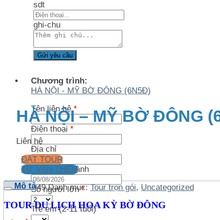
sdt
ghi-chu
Chương trình:
HÀ NỘI - MỸ BỜ ĐÔNG (6N5Đ)
Tên liên hệ
*
HÀ NỘI – MỸ BỜ ĐÔNG (
Điện thoại
*
Liên hệ
Địa chỉ
ĐẶT TOUR
Ngày khởi hành
TƯ VẤN THÊM
Mô tả
Mã:
949
Danh mục:
Tour trọn gói
,
Uncategorized
Số người lớn
*
TOUR DU LỊCH HOA KỲ BỜ ĐÔNG
Trẻ em (2-11 tuổi)