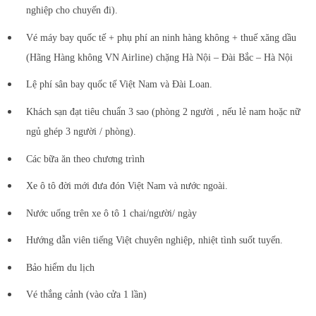
nghiệp cho chuyến đi).
Vé máy bay quốc tế + phụ phí an ninh hàng không + thuế xăng dầu
(Hãng Hàng không VN Airline) chặng Hà Nội – Đài Bắc – Hà Nội
Lệ phí sân bay quốc tế Việt Nam và Đài Loan.
Khách sạn đạt tiêu chuẩn 3 sao (phòng 2 người , nếu lẻ nam hoặc nữ
ngủ ghép 3 người / phòng).
Các bữa ăn theo chương trình
Xe ô tô đời mới đưa đón Việt Nam và nước ngoài.
Nước uống trên xe ô tô 1 chai/người/ ngày
Hướng dẫn viên tiếng Việt chuyên nghiệp, nhiệt tình suốt tuyến.
Bảo hiểm du lịch
Vé thắng cảnh (vào cửa 1 lần)