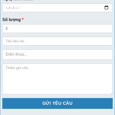
Số lượng
*
Họ
Tên
sdt
ghi-
chu