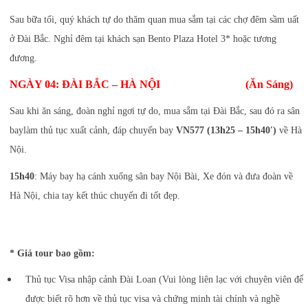
Sau bữa tối, quý khách tự do thăm quan mua sắm tại các chợ đêm sầm uất
ở Đài Bắc. Nghỉ đêm tại khách sạn Bento Plaza Hotel 3* hoặc tương
đương.
NGÀY 04: ĐÀI BẮC – HÀ NỘI (Ăn Sáng)
Sau khi ăn sáng, đoàn nghỉ ngơi tự do, mua sắm tại Đài Bắc, sau đó ra sân
baylàm thủ tục xuất cảnh, đáp chuyến bay
VN577 (13h25 – 15h40′)
về Hà
Nội.
15h40
: Máy bay hạ cánh xuống sân bay Nội Bài, Xe đón và đưa đoàn về
Hà Nội, chia tay kết thúc chuyến đi tốt đẹp.
* Giá tour bao gồm:
Thủ tục Visa nhập cảnh Đài Loan (Vui lòng liên lạc với chuyên viên để
được biết rõ hơn về thủ tục visa và chứng minh tài chính và nghề