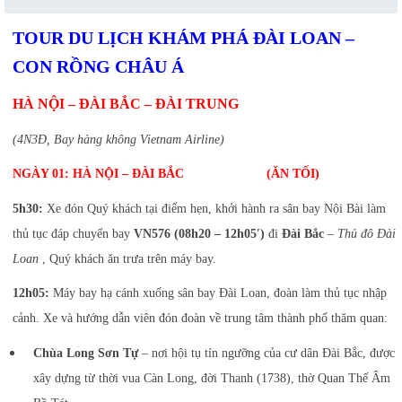
TOUR DU LỊCH KHÁM PHÁ ĐÀI LOAN –
CON RỒNG CHÂU Á
HÀ NỘI – ĐÀI BẮC – ĐÀI TRUNG
(4N3Đ, Bay hàng không Vietnam Airline)
NGÀY 01: HÀ NỘI – ĐÀI BẮC (ĂN TỐI)
5h30:
Xe đón Quý khách tại điểm hẹn, khởi hành ra sân bay Nội Bài làm
thủ tục đáp chuyến bay
VN576 (08h20 – 12h05′)
đi
Đài Bắc
–
Thủ đô Đài
Loan
, Quý khách ăn trưa trên máy bay.
12h05:
Máy bay hạ cánh xuống sân bay Đài Loan, đoàn làm thủ tục nhập
cảnh. Xe và hướng dẫn viên đón đoàn về trung tâm thành phố thăm quan:
Chùa Long Sơn Tự
– nơi hội tụ tín ngưỡng của cư dân Đài Bắc, được
xây dựng từ thời vua Càn Long, đời Thanh (1738), thờ Quan Thế Âm