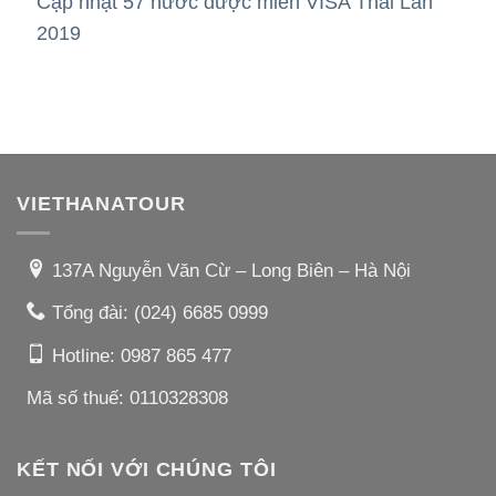
Cập nhật 57 nước được miễn VISA Thái Lan
2019
VIETHANATOUR
137A Nguyễn Văn Cừ – Long Biên – Hà Nội
Tổng đài:
(024) 6685 0999
Hotline:
0987 865 477
Mã số thuế: 0110328308
KẾT NỐI VỚI CHÚNG TÔI